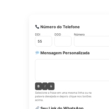
Número do Telefone
DDI
DDD
Número
Mensagem Personalizada
B
I
S
Selecione a frase em uma mesma linha ou na
palavra desejada e depois clique nos botões
acima.
Seu Link do WhatsApp